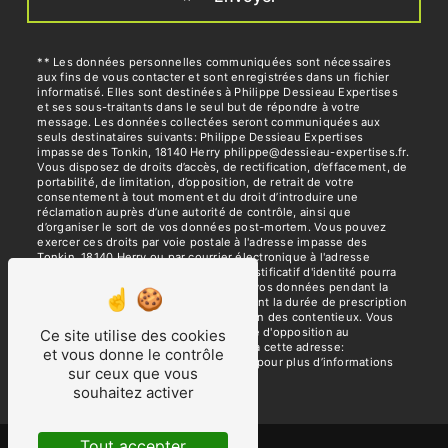
** Les données personnelles communiquées sont nécessaires
aux fins de vous contacter et sont enregistrées dans un fichier
informatisé. Elles sont destinées à Philippe Dessieau Expertises
et ses sous-traitants dans le seul but de répondre à votre
message. Les données collectées seront communiquées aux
seuls destinataires suivants: Philippe Dessieau Expertises
impasse des Tonkin, 18140 Herry philippe@dessieau-expertises.fr.
Vous disposez de droits d’accès, de rectification, d’effacement, de
portabilité, de limitation, d’opposition, de retrait de votre
consentement à tout moment et du droit d’introduire une
réclamation auprès d’une autorité de contrôle, ainsi que
d’organiser le sort de vos données post-mortem. Vous pouvez
exercer ces droits par voie postale à l'adresse impasse des
Tonkin, 18140 Herry ou par courrier électronique à l'adresse
philippe@dessieau-expertises.fr. Un justificatif d'identité pourra
vous être demandé. Nous conservons vos données pendant la
période de prise de contact puis pendant la durée de prescription
légale aux fins probatoires et de gestion des contentieux. Vous
avez le droit de vous inscrire sur la liste d'opposition au
Ce site utilise des cookies
démarchage téléphonique, disponible à cette adresse:
et vous donne le contrôle
Bloctel.gouv.fr
. Consultez le site cnil.fr pour plus d’informations
sur ceux que vous
sur vos droits.
souhaitez activer
Tout accepter