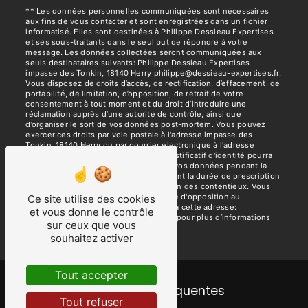
** Les données personnelles communiquées sont nécessaires
aux fins de vous contacter et sont enregistrées dans un fichier
informatisé. Elles sont destinées à Philippe Dessieau Expertises
et ses sous-traitants dans le seul but de répondre à votre
message. Les données collectées seront communiquées aux
seuls destinataires suivants: Philippe Dessieau Expertises
impasse des Tonkin, 18140 Herry philippe@dessieau-expertises.fr.
Vous disposez de droits d’accès, de rectification, d’effacement, de
portabilité, de limitation, d’opposition, de retrait de votre
consentement à tout moment et du droit d’introduire une
réclamation auprès d’une autorité de contrôle, ainsi que
d’organiser le sort de vos données post-mortem. Vous pouvez
exercer ces droits par voie postale à l'adresse impasse des
Tonkin, 18140 Herry ou par courrier électronique à l'adresse
philippe@dessieau-expertises.fr. Un justificatif d'identité pourra
vous être demandé. Nous conservons vos données pendant la
période de prise de contact puis pendant la durée de prescription
légale aux fins probatoires et de gestion des contentieux. Vous
avez le droit de vous inscrire sur la liste d'opposition au
Ce site utilise des cookies
démarchage téléphonique, disponible à cette adresse:
et vous donne le contrôle
Bloctel.gouv.fr
. Consultez le site cnil.fr pour plus d’informations
sur ceux que vous
sur vos droits.
souhaitez activer
Tout accepter
Recherches fréquentes
Tout refuser