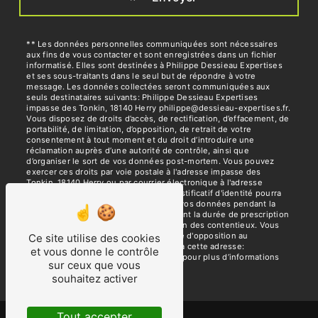
** Les données personnelles communiquées sont nécessaires
aux fins de vous contacter et sont enregistrées dans un fichier
informatisé. Elles sont destinées à Philippe Dessieau Expertises
et ses sous-traitants dans le seul but de répondre à votre
message. Les données collectées seront communiquées aux
seuls destinataires suivants: Philippe Dessieau Expertises
impasse des Tonkin, 18140 Herry philippe@dessieau-expertises.fr.
Vous disposez de droits d’accès, de rectification, d’effacement, de
portabilité, de limitation, d’opposition, de retrait de votre
consentement à tout moment et du droit d’introduire une
réclamation auprès d’une autorité de contrôle, ainsi que
d’organiser le sort de vos données post-mortem. Vous pouvez
exercer ces droits par voie postale à l'adresse impasse des
Tonkin, 18140 Herry ou par courrier électronique à l'adresse
philippe@dessieau-expertises.fr. Un justificatif d'identité pourra
vous être demandé. Nous conservons vos données pendant la
période de prise de contact puis pendant la durée de prescription
légale aux fins probatoires et de gestion des contentieux. Vous
avez le droit de vous inscrire sur la liste d'opposition au
Ce site utilise des cookies
démarchage téléphonique, disponible à cette adresse:
et vous donne le contrôle
Bloctel.gouv.fr
. Consultez le site cnil.fr pour plus d’informations
sur ceux que vous
sur vos droits.
souhaitez activer
Tout accepter